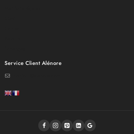
Mentions légales
CGV
Contact
Retours
Échanges
Service Client Alénore
bonjour@alenore.com