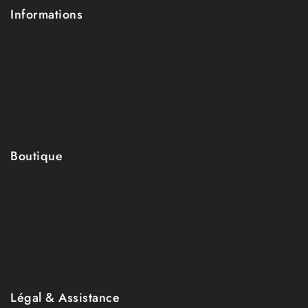
Informations
Qui sommes-nous ?
Nos engagements
Nos matières
Blog
FAQ
Boutique
Boutique
Collection
Mon compte
Wishlist
Panier
Légal & Assistance