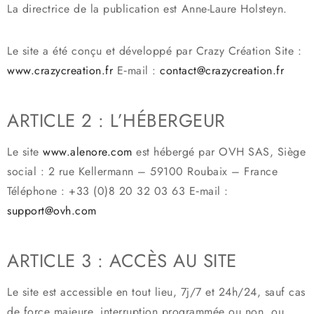
La directrice de la publication est ⁠
Anne-Laure Holsteyn
.
Le site a été conçu et développé par
Crazy Création
Site :
www.crazycreation.fr
E‑mail :
contact@crazycreation.fr
ARTICLE 2 : L’HÉBERGEUR
Le site
www.alenore.com
est hébergé par
OVH SAS
, Siège
social : 2 rue Kellermann – 59100 Roubaix – France
Téléphone : +33 (0)8 20 32 03 63 E‑mail :
support@ovh.com
ARTICLE 3 : ACCÈS AU SITE
Le site est accessible en tout lieu, 7j/7 et 24h/24, sauf cas
de force majeure, interruption programmée ou non, ou