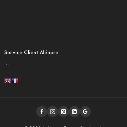
Mentions légales
CGV
Contact
Retours
Échanges
Service Client Alénore
bonjour@alenore.com