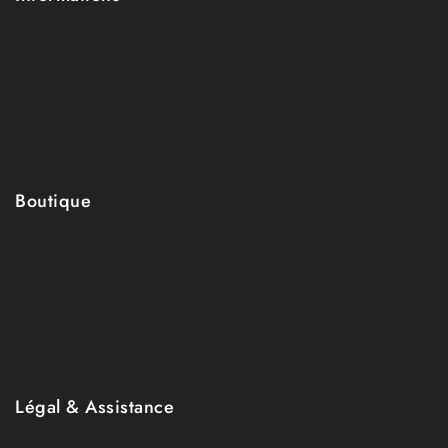
Qui sommes-nous ?
Nos engagements
Nos matières
Blog
FAQ
Boutique
Boutique
Collection
Mon compte
Wishlist
Panier
Légal & Assistance