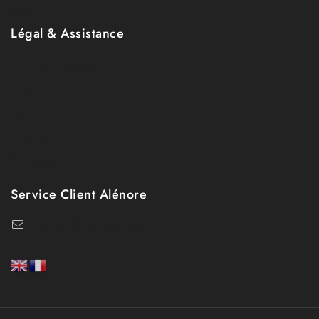
Panier
Légal & Assistance
Mentions légales
CGV
Contact
Retours
Échanges
Service Client Alénore
bonjour@alenore.com