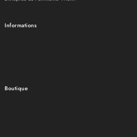
Informations
Qui sommes-nous ?
Nos engagements
Nos matières
Blog
FAQ
Boutique
Boutique
Collection
Mon compte
Wishlist