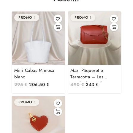
PROMO !
PROMO !
Mini Cabas Mimosa
Maxi Pâquerette
blanc
Terracotta – Les
bandoulières chaîne et
295
€
206.50
€
490
€
343
€
terracotta
PROMO !