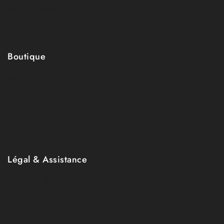
Nos matières
Blog
FAQ
Boutique
Boutique
Collection
Mon compte
Wishlist
Panier
Légal & Assistance
Mentions légales
CGV
Contact