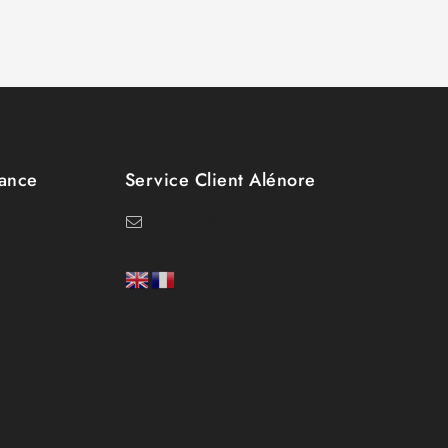
tance
Service Client Alénore
bonjour@alenore.com