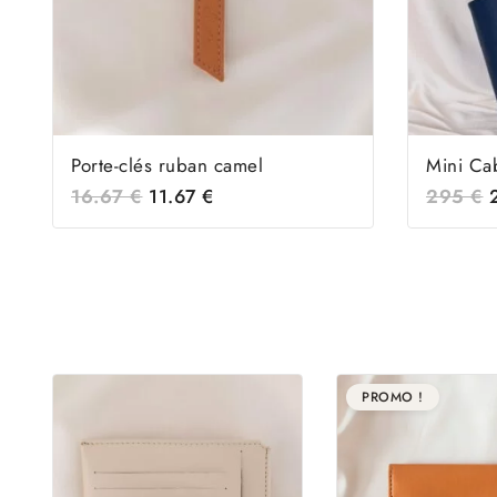
Porte-clés ruban camel
Mini Ca
16.67
€
11.67
€
295
€
PROMO !