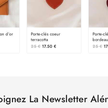
ton d’or
Porte-clés coeur
Porte-cl
terracotta
bordeau
25
€
17.50
€
25
€
1
oignez La Newsletter Alé