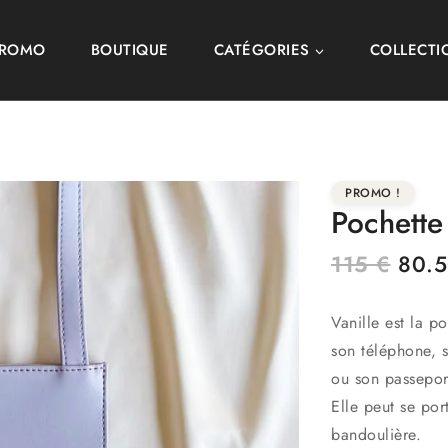
PROMO
BOUTIQUE
CATÉGORIES
COLLECTI
PROMO !
Pochette 
115
€
80.
Vanille est la p
son téléphone, s
ou son passepor
Elle peut se por
bandoulière.