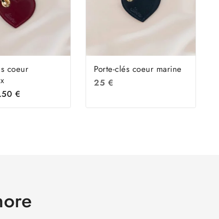
és coeur
Porte-clés coeur marine
x
25
€
7.50
€
nore