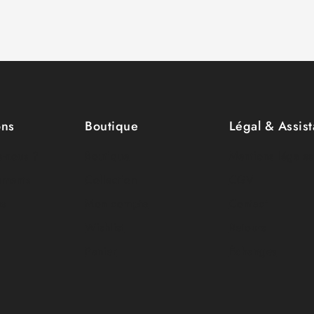
ons
Boutique
Légal & Assis
-nous ?
Boutique
Mentions légales
ements
Collection
CGV
es
Mon compte
Contact
Wishlist
Retours
Panier
Échanges