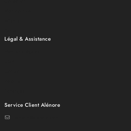
Collection
Mon compte
Wishlist
Panier
Légal & Assistance
Mentions légales
CGV
Contact
Retours
Échanges
Service Client Alénore
bonjour@alenore.com