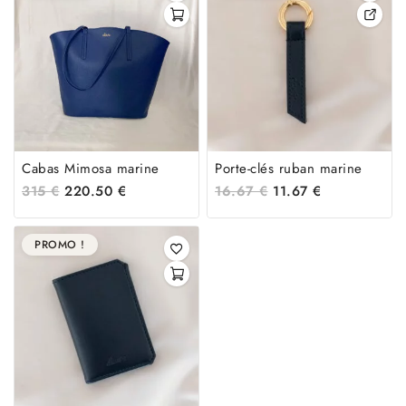
Cabas Mimosa marine
Porte-clés ruban marine
315
€
220.50
€
16.67
€
11.67
€
PROMO !