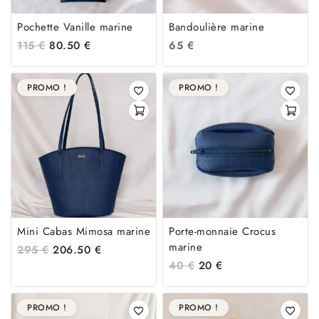
Pochette Vanille marine
Bandoulière marine
115
€
80.50
€
65
€
PROMO !
PROMO !
Mini Cabas Mimosa marine
Porte-monnaie Crocus
marine
295
€
206.50
€
40
€
20
€
PROMO !
PROMO !