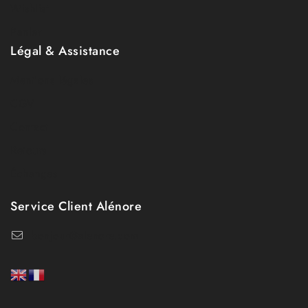
Wishlist
Panier
Légal & Assistance
Mentions légales
CGV
Contact
Retours
Échanges
Service Client Alénore
bonjour@alenore.com