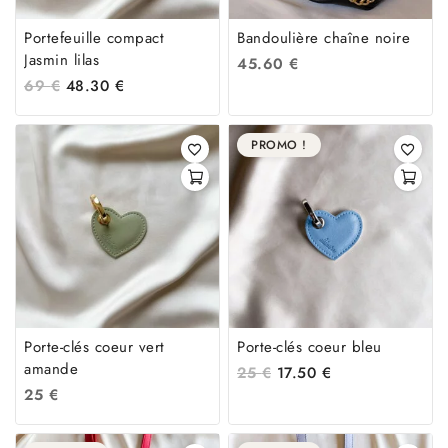
Portefeuille compact
Bandoulière chaîne noire
Jasmin lilas
45.60
€
69
€
48.30
€
PROMO !
Porte-clés coeur vert
Porte-clés coeur bleu
amande
25
€
17.50
€
25
€