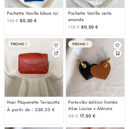
Pochette Vanille bleue roi
Pochette Vanille verte
amande
115
€
80.50
€
115
€
80.50
€
PROMO !
PROMO !
Maxi Pâquerette Terracotta
Porte-clés édition limitée
Alias Louise x Alénore
À partir de :
258.33
€
25
€
17.50
€