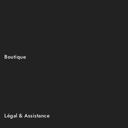
Qui sommes-nous ?
Nos engagements
Nos matières
Blog
FAQ
Boutique
Boutique
Collection
Mon compte
Wishlist
Panier
Légal & Assistance
Mentions légales