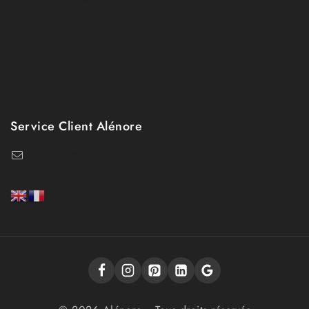
CGV
Contact
Retours
Échanges
Service Client Alénore
bonjour@alenore.com