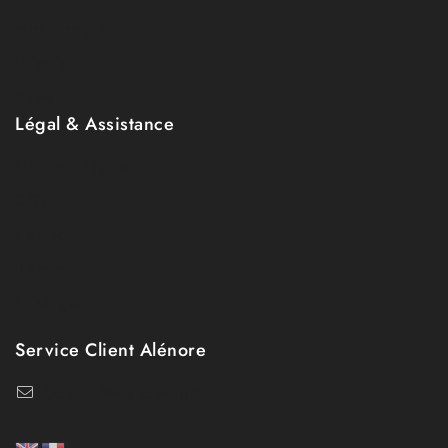
Mon compte
Wishlist
Panier
Légal & Assistance
Mentions légales
CGV
Contact
Retours
Échanges
Service Client Alénore
bonjour@alenore.com