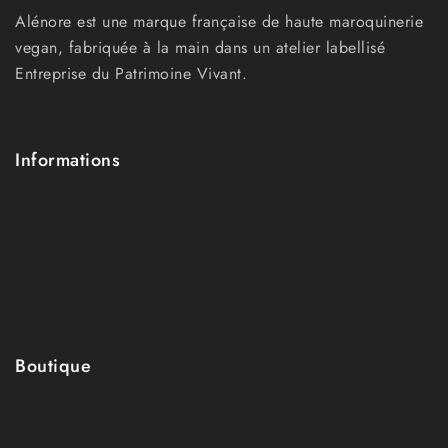
Alénore est une marque française de haute maroquinerie
vegan, fabriquée à la main dans un atelier labellisé
Entreprise du Patrimoine Vivant.
Informations
Qui sommes-nous ?
Nos engagements
Nos matières
Blog
FAQ
Boutique
Boutique
Collection