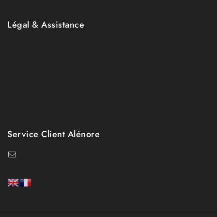
Panier
Légal & Assistance
Mentions légales
CGV
Contact
Retours
Échanges
Service Client Alénore
bonjour@alenore.com