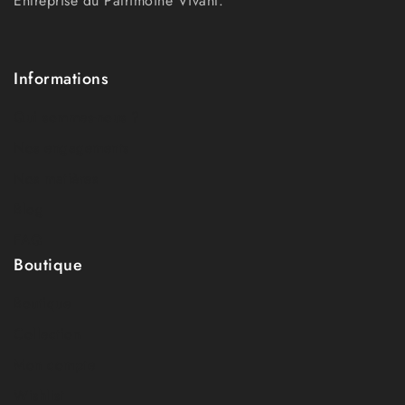
Entreprise du Patrimoine Vivant.
Informations
Qui sommes-nous ?
Nos engagements
Nos matières
Blog
FAQ
Boutique
Boutique
Collection
Mon compte
Wishlist