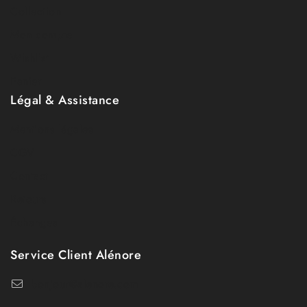
Collection
Mon compte
Wishlist
Panier
Légal & Assistance
Mentions légales
CGV
Contact
Retours
Échanges
Service Client Alénore
bonjour@alenore.com