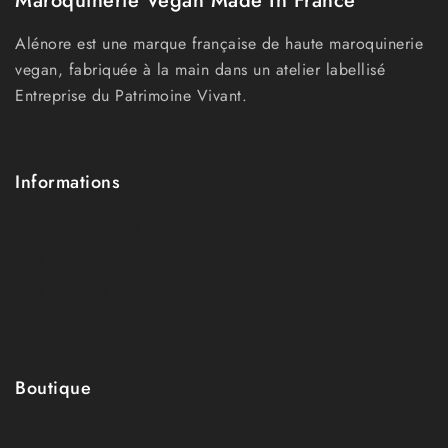
Maroquinerie Vegan Made In France
Alénore est une marque française de haute maroquinerie
vegan, fabriquée à la main dans un atelier labellisé
Entreprise du Patrimoine Vivant.
Informations
Qui sommes-nous ?
Nos engagements
Nos matières
Blog
FAQ
Boutique
Boutique