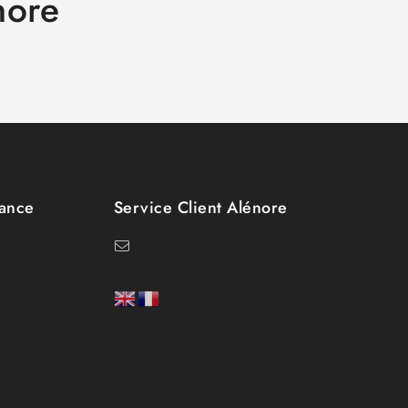
nore
tance
Service Client Alénore
bonjour@alenore.com