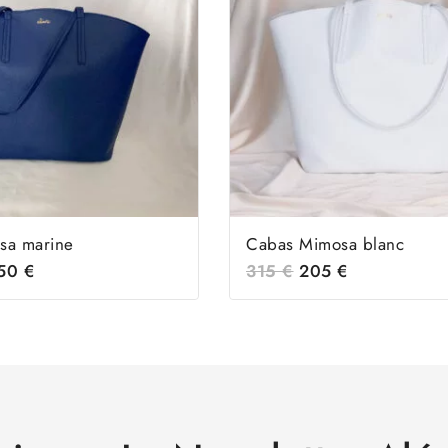
sa marine
Cabas Mimosa blanc
.50
€
315
€
205
€