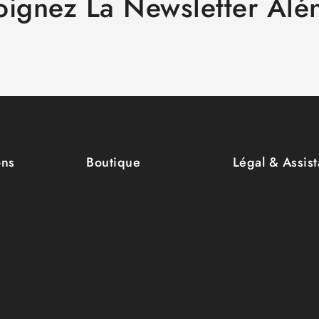
oignez La Newsletter Alé
ons
Boutique
Légal & Assis
-nous ?
Boutique
Mentions légales
ements
Collection
CGV
es
Mon compte
Contact
Wishlist
Retours
Panier
Échanges