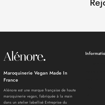
Rej
Informati
Qui sommes
Nos engag
Maroquinerie Vegan Made In
Nos matièr
France
Blog
Alénore est une marque française de haute
FAQ
maroquinerie vegan, fabriquée à la main
dans un atelier labellisé Entreprise du